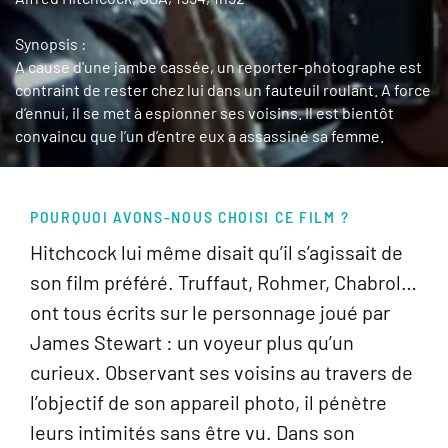
Synopsis :
A cause d'une jambe cassée, un reporter-photographe est
contraint de rester chez lui dans un fauteuil roulant. A force
d’ennui, il se met à espionner ses voisins. Il est bientôt
convaincu que l’un d’entre eux a assassiné sa femme.
POURQUOI AVONS-NOUS CHOISI CE FILM ?
Hitchcock lui même disait qu’il s’agissait de
son film préféré. Truffaut, Rohmer, Chabrol…
ont tous écrits sur le personnage joué par
James Stewart : un voyeur plus qu’un
curieux. Observant ses voisins au travers de
l’objectif de son appareil photo, il pénètre
leurs intimités sans être vu. Dans son