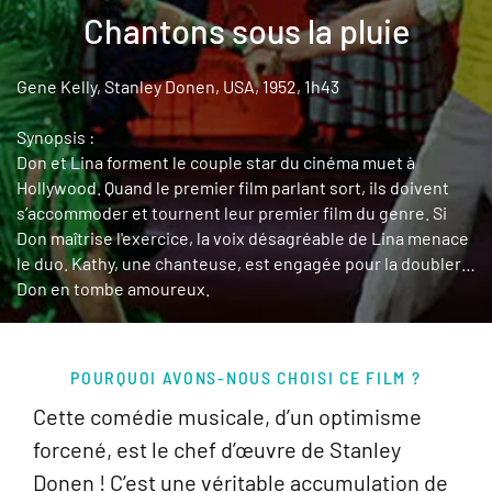
Chantons sous la pluie
Gene Kelly, Stanley Donen, USA, 1952, 1h43
Synopsis :
Don et Lina forment le couple star du cinéma muet à
Hollywood. Quand le premier film parlant sort, ils doivent
s’accommoder et tournent leur premier film du genre. Si
Don maîtrise l'exercice, la voix désagréable de Lina menace
le duo. Kathy, une chanteuse, est engagée pour la doubler…
Don en tombe amoureux.
POURQUOI AVONS-NOUS CHOISI CE FILM ?
Cette comédie musicale, d’un optimisme
forcené, est le chef d’œuvre de Stanley
Donen ! C’est une véritable accumulation de