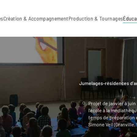
es
Création & Accompagnement
Production & Tournages
Éduca
Jumelages-résidences d’art
Projet de janvier à jui
l’école à la médiathèqu
temps de préparation et
Simone Veil (Granville, 