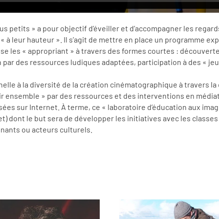
us petits » a pour objectif d’éveiller et d’accompagner les regard
it « à leur hauteur ». Il s’agit de mettre en place un programme 
 les « appropriant » à travers des formes courtes : découverte
ar des ressources ludiques adaptées, participation à des « jeux
elle à la diversité de la création cinématographique à travers la
voir ensemble » par des ressources et des interventions en média
risées sur Internet. À terme, ce « laboratoire d’éducation aux im
t) dont le but sera de développer les initiatives avec les classe
nants ou acteurs culturels.