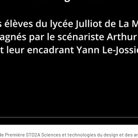
 de Première STD2A Sciences et technologies du design et des ar