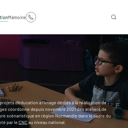
tion
Mémoire
projets d’éducation à l’image dédiés à la réalisation de
ges coordonne depuis novembre 2021 des ateliers de
riture scénaristique en région Normandie dans le cadre du
loté par le
CNC
au niveau national.