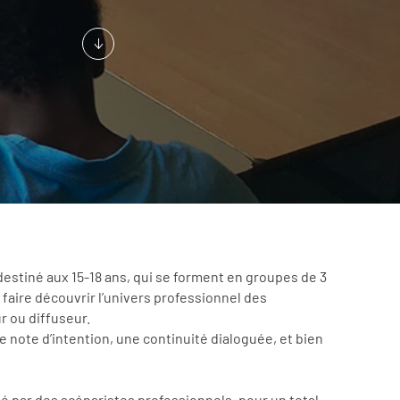
destiné aux 15-18 ans, qui se forment en groupes de 3
r faire découvrir l’univers professionnel des
r ou diffuseur.
ne note d’intention, une continuité dialoguée, et bien
par des scénaristes professionnels, pour un total