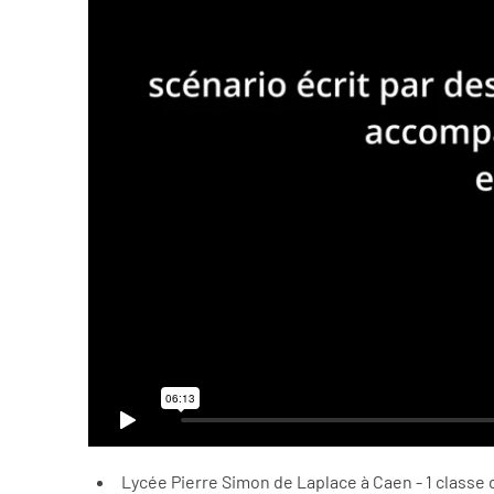
Lycée Pierre Simon de Laplace à Caen - 1 classe