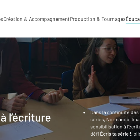
es
Création & Accompagnement
Production & Tournages
Éduca
Dans la continuité des 
à l’écriture
séries, Normandie Ima
sensibilisation à l’éc
défi
Écris ta série !
, pi