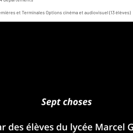
emières et Terminales Options cinéma et audiovisuel (13 élèves)