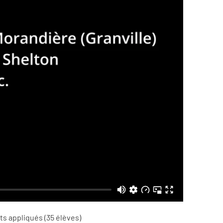
ts appliqués (35 élèves)