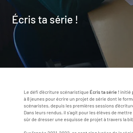
Écris ta série !
Le défi d’écriture scénaristique
Écris ta série !
initié
à 8 jeunes pour écrire un projet de série dont le form
scénaristes, depuis les premières sessions d’écritur
Dans leurs rendus, il s’agit pour les élèves de mettre
sûr de dresser une esquisse de projet à travers la bib
Sur l’année 2021-2022, ce sont cinq lycées de la rég