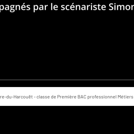
ire-du-Harcouët - classe de Première BAC professionnel Métiers