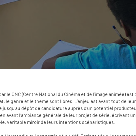
 par le CNC (Centre National du Cinéma et de l’image animée) est 
at, le genre et le thème sont libres. L’enjeu est avant tout de leu
e jusqu’au dépôt de candidature auprès d’un potentiel producteu
 en avant l’ambiance générale de leur projet de série, écrivant u
le, véritable miroir de leurs intentions scénaristiques.
ion Normandie qui ont participé au défi
Écris ta série !
accompagné 