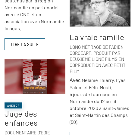
soutenus par la Région
Normandie en partenariat
avec le CNC et en
association avec Normandie
Images.
La vraie famille
LIRE LA SUITE
LONG MÉTRAGE DE FABIEN
GORGEART, PRODUIT PAR
DEUXIÈME LIGNE FILMS EN
COPRODUCTION AVEC PETIT
FILM
Mélanie Thierry, Lyes
Avec
Salem et Félix Moati.
5 jours de tournage en
Normandie du 12 au 16
AGENDA
octobre 2020 à Saint-James
Juge des
et Saint-Martin des Champs
enfances
(50).
DOCUMENTAIRE D'EDIE