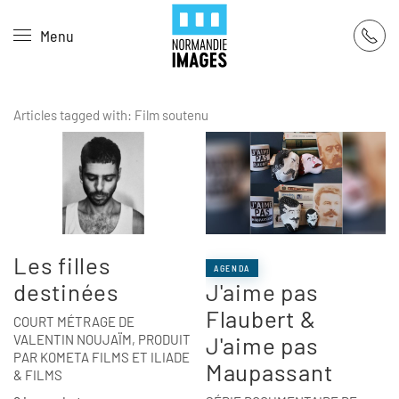
Panneau de gestion des cookies
Menu
Skip to main content
Articles tagged with: Film soutenu
Les filles
AGENDA
destinées
J'aime pas
Flaubert &
COURT MÉTRAGE DE
VALENTIN NOUJAÏM, PRODUIT
J'aime pas
PAR KOMETA FILMS ET ILIADE
Maupassant
& FILMS