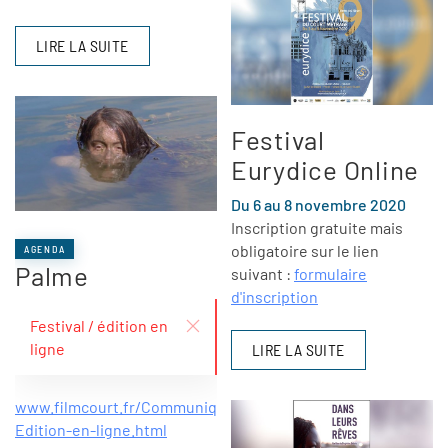
LIRE LA SUITE
Festival
Eurydice Online
Du 6 au 8 novembre 2020
Inscription gratuite mais
obligatoire sur le lien
AGENDA
Palme
suivant :
formulaire
d'inscription
Festival / édition en
ligne
LIRE LA SUITE
www.filmcourt.fr/Communique-
Edition-en-ligne.html