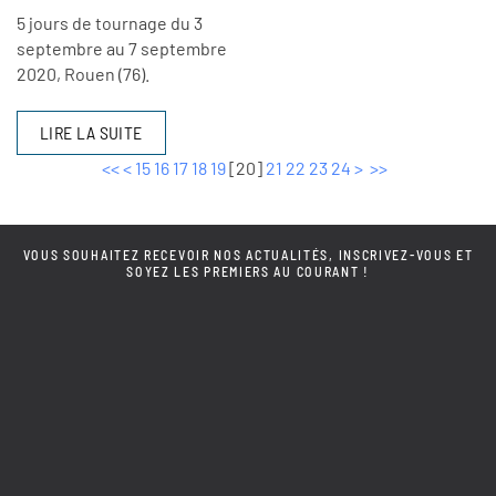
5 jours de tournage du 3
septembre au 7 septembre
2020, Rouen (76).
LIRE LA SUITE
<<
<
15
16
17
18
19
[
20
]
21
22
23
24
>
>>
VOUS SOUHAITEZ RECEVOIR NOS ACTUALITÉS, INSCRIVEZ-VOUS ET
SOYEZ LES PREMIERS AU COURANT !