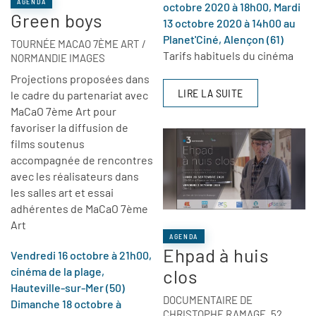
AGENDA
octobre 2020 à 18h00, Mardi
Green boys
13 octobre 2020 à 14h00 au
Planet'Ciné, Alençon (61)
TOURNÉE MACAO 7ÈME ART /
Tarifs habituels du cinéma
NORMANDIE IMAGES
Projections proposées dans
LIRE LA SUITE
le cadre du partenariat avec
MaCaO 7ème Art pour
favoriser la diffusion de
films soutenus
accompagnée de rencontres
avec les réalisateurs dans
les salles art et essai
adhérentes de MaCaO
7ème
Art
AGENDA
Ehpad à huis
Vendredi 16 octobre à 21h00,
cinéma de la plage,
clos
Hauteville-sur-Mer (50)
DOCUMENTAIRE DE
Dimanche 18 octobre à
CHRISTOPHE RAMAGE, 52