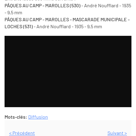
PÂQUES AU CAMP - MAROLLES (530)
- André Noufflard - 1935
- 9,5 mm
PÂQUES AU CAMP - MAROLLES - MASCARADE MUNICIPALE -
LOCHES (531)
- André Noufflard - 1935 - 9,5 mm
Mots-clés:
Diffusion
< Précédent
Suivant >