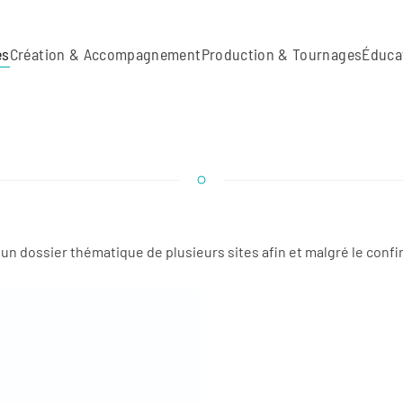
es
Création & Accompagnement
Production & Tournages
Éduca
 un dossier thématique de plusieurs sites afin et malgré le confi