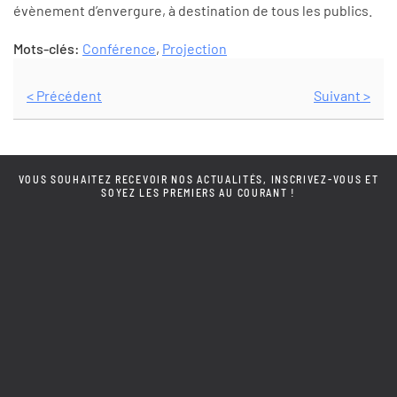
évènement d’envergure, à destination de tous les publics.
Mots-clés:
Conférence
,
Projection
< Précédent
Suivant >
VOUS SOUHAITEZ RECEVOIR NOS ACTUALITÉS, INSCRIVEZ-VOUS ET
SOYEZ LES PREMIERS AU COURANT !