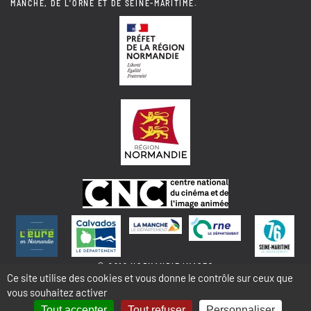
MANCHE, DE L'ORNE ET DE SEINE-MARITIME.
© 2018 NORMANDIE IMAGES
Ce site utilise des cookies et vous donne le contrôle sur ceux que
vous souhaitez activer
MENTIONS LÉGALES - COOKIES & STATISTIQUES
PLAN DU SITE
Tout accepter
Tout refuser
Personnaliser