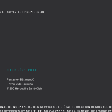
S ET SOYEZ LES PREMIERS AU
SITE D'HÉROUVILLE
Pentacle - Bâtiment C
5 avenue de Tsukuba
14200 Hérouville Saint-Clair
ONAL DE NORMANDIE, DES SERVICES DE L'ÉTAT : DIRECTION RÉGIONALE D
DÉPARTEMENTAUX DE L'EURE, DU CALVADOS, DE LA MANCHE, DE L'ORNE ET