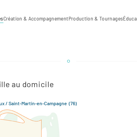
es
Création & Accompagnement
Production & Tournages
Éduca
lle au domicile
ux / Saint-Martin-en-Campagne (76)