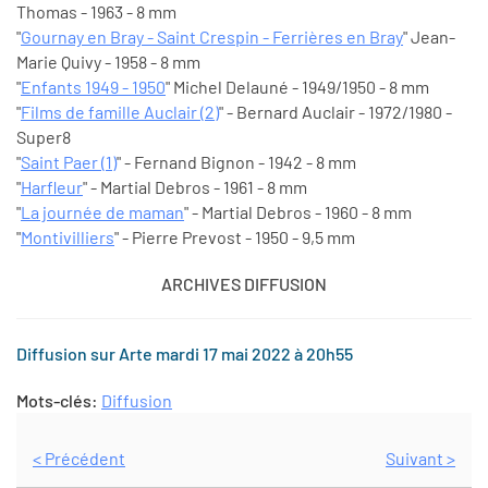
Thomas - 1963 - 8 mm
"
Gournay en Bray - Saint Crespin - Ferrières en Bray
" Jean-
Marie Quivy - 1958 - 8 mm
"
Enfants 1949 - 1950
" Michel Delauné - 1949/1950 - 8 mm
"
Films de famille Auclair (2)
" - Bernard Auclair - 1972/1980 -
Super8
"
Saint Paer (1)
" - Fernand Bignon - 1942 - 8 mm
"
Harfleur
" - Martial Debros - 1961 - 8 mm
"
La journée de maman
" - Martial Debros - 1960 - 8 mm
"
Montivilliers
" - Pierre Prevost - 1950 - 9,5 mm
ARCHIVES DIFFUSION
Diffusion sur Arte mardi 17 mai 2022 à 20h55
Mots-clés:
Diffusion
< Précédent
Suivant >