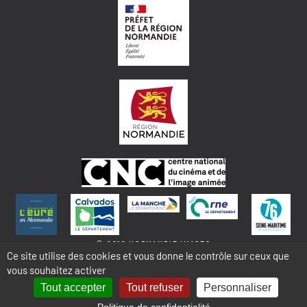
© 2018 NORMANDIE IMAGES
Ce site utilise des cookies et vous donne le contrôle sur ceux que
vous souhaitez activer
MENTIONS LÉGALES - COOKIES & STATISTIQUES
PLAN DU SITE
Tout accepter
Tout refuser
Personnaliser