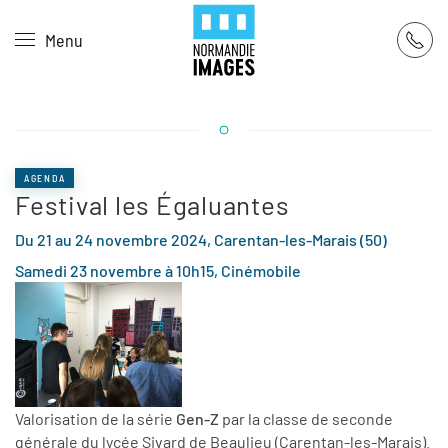
Panneau de gestion des cookies
Menu
Skip to main content
AGENDA
Festival les Égaluantes
Du 21 au 24 novembre 2024, Carentan-les-Marais (50)
Samedi 23 novembre à 10h15, Cinémobile
Valorisation de la série
Gen-Z
par la classe de seconde
générale du lycée Sivard de Beaulieu (Carentan-les-Marais).