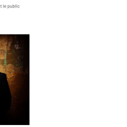
t le public
s