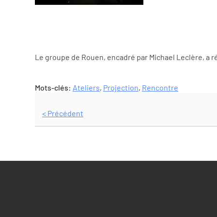
Le groupe de Rouen, encadré par Michael Leclère, a ré
Mots-clés:
Ateliers
,
Projection
,
Rencontre
< Précédent