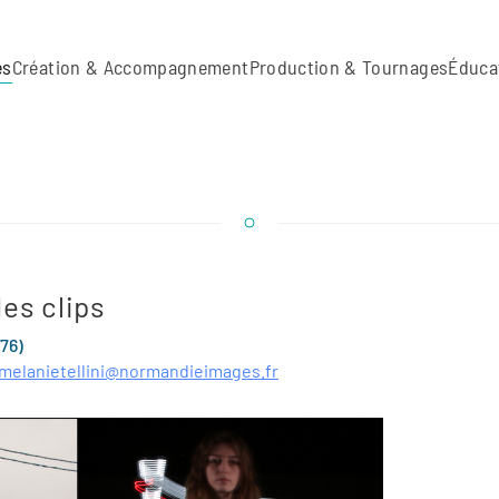
es
Création & Accompagnement
Production & Tournages
Éduca
des clips
(76)
melanietellini@
normandieimages.fr