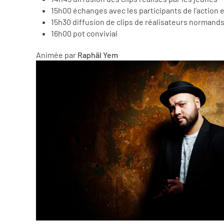
15h00 échanges avec les participants de l'action e
15h30
diffusion de clips de réalisateurs normand
16h00
pot convivial
Animée par
Raphäl Yem