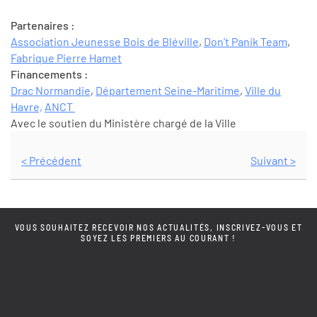
Partenaires :
Association Jeunesse Bois de Bléville
,
Don’t Panik Team
,
Fabrique Pierre Hamet
Financements :
Drac Normandie
,
Département Seine-Maritime
,
Ville du
Havre,
ANCT
Avec le soutien du Ministère chargé de la Ville
< Précédent
Suivant >
VOUS SOUHAITEZ RECEVOIR NOS ACTUALITÉS, INSCRIVEZ-VOUS ET
SOYEZ LES PREMIERS AU COURANT !