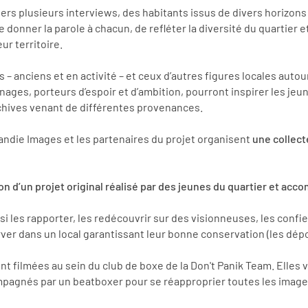
avers plusieurs interviews, des habitants issus de divers horizons
de donner la parole à chacun, de refléter la diversité du quartier 
r territoire.
rs – anciens et en activité – et ceux d’autres figures locales aut
ges, porteurs d’espoir et d’ambition, pourront inspirer les jeu
rchives venant de différentes provenances.
andie Images et les partenaires du projet organisent
une collect
ation d’un projet original réalisé par des jeunes du quartier et a
si les rapporter, les redécouvrir sur des visionneuses, les con
erver dans un local garantissant leur bonne conservation (les dép
t filmées au sein du club de boxe de la Don't Panik Team. Elles v
ompagnés par un beatboxer pour se réapproprier toutes les image