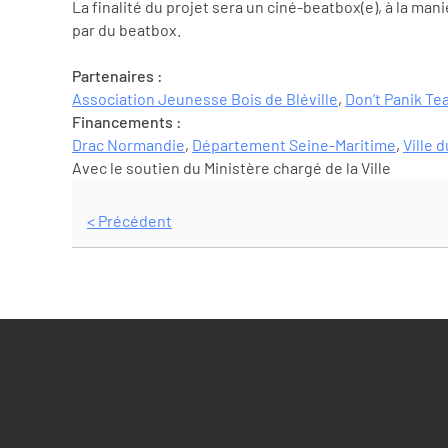
La finalité du projet sera un ciné-beatbox(e), à la m
par du beatbox.
Partenaires :
Association Jeunesse Bois de Bléville
,
Don’t Panik T
Financements :
Drac Normandie
,
Département Seine-Maritime
,
Ville 
Avec le soutien du Ministère chargé de la Ville
< Précédent