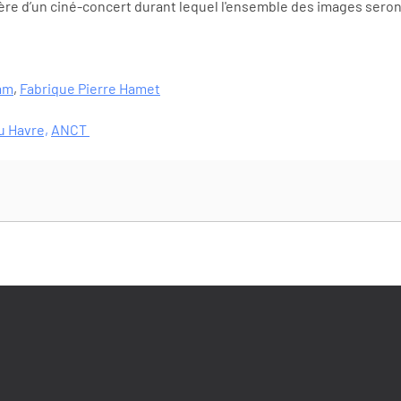
anière d’un ciné-concert durant lequel l'ensemble des images se
eam
,
Fabrique Pierre Hamet
du Havre,
ANCT