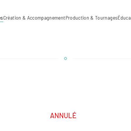
es
Création & Accompagnement
Production & Tournages
Éduca
ANNULÉ