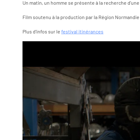
Un matin, un homme se présente à la recherche d'une 
Film soutenu à la production par la Région Normandie
Plus d'infos sur le
festival itinérances