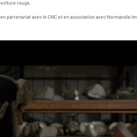
voiture rouge.
 en partenariat avec le CNC et en association avec Normandie I