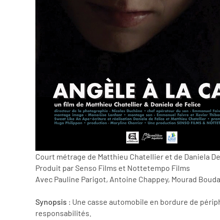
Court métrage de Matthieu Chatellier et de Daniela De
Produit par Senso Films et Nottetempo Films
Avec Pauline Parigot, Antoine Chappey, Mourad Bouda
Synopsis
: Une casse automobile en bordure de périphéri
responsabilités.