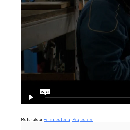
Mots-clés:
Film soutenu
,
Projection