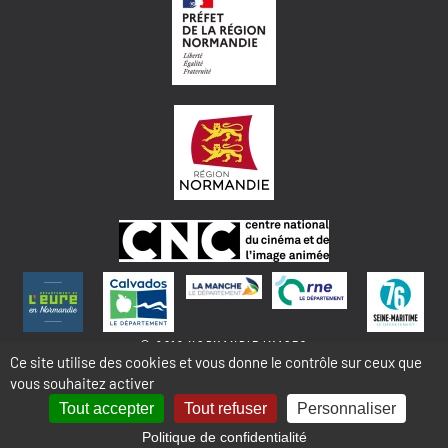
© 2018 NORMANDIE IMAGES
Ce site utilise des cookies et vous donne le contrôle sur ceux que
vous souhaitez activer
MENTIONS LÉGALES - COOKIES & STATISTIQUES
PLAN DU SITE
Tout accepter
Tout refuser
Personnaliser
Politique de confidentialité