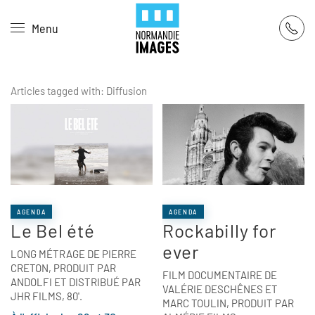
Panneau de gestion des cookies
Menu
Skip to main content
Articles tagged with: Diffusion
AGENDA
AGENDA
Le Bel été
Rockabilly for
ever
LONG MÉTRAGE DE PIERRE
CRETON, PRODUIT PAR
FILM DOCUMENTAIRE DE
ANDOLFI ET DISTRIBUÉ PAR
VALÉRIE DESCHÊNES ET
JHR FILMS, 80'.
MARC TOULIN, PRODUIT PAR