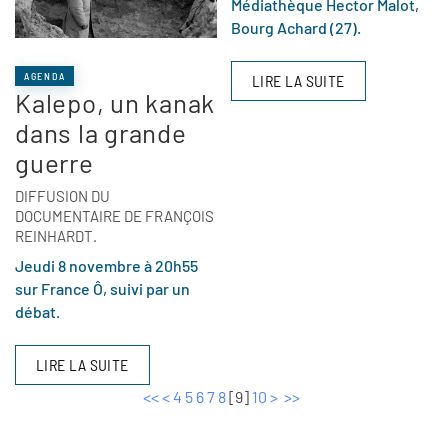
Médiathèque Hector Malot,
Bourg Achard (27).
AGENDA
LIRE LA SUITE
Kalepo, un kanak
dans la grande
guerre
DIFFUSION DU
DOCUMENTAIRE DE FRANÇOIS
REINHARDT.
Jeudi 8 novembre à 20h55
sur France Ô, suivi par un
débat.
LIRE LA SUITE
<<
<
4
5
6
7
8
[
9
]
10
>
>>