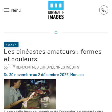
Panneau de gestion des cookies
Menu
Skip to main content
AGENDA
Les cinéastes amateurs : formes
et couleurs
ÈMES
33
RENCONTRES EUROPÉENNES INÉDITS
Du 30 novembre au 2 décembre 2023, Monaco
Normandie Images, membre de l'association européenne