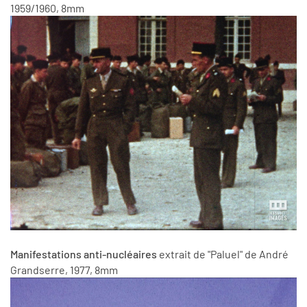
1959/1960, 8mm
Manifestations anti-nucléaires
extrait de "Paluel" de André
Grandserre, 1977, 8mm