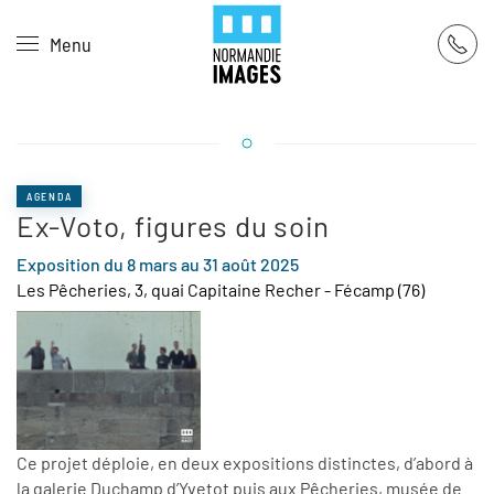
Panneau de gestion des cookies
Menu
Skip to main content
AGENDA
Ex-Voto, figures du soin
Exposition du 8 mars au 31 août 2025
Les Pêcheries, 3, quai Capitaine Recher - Fécamp (76)
Ce projet déploie, en deux expositions distinctes, d’abord à
la galerie Duchamp d’Yvetot puis aux Pêcheries, musée de