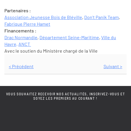
Partenaires :
Association Jeunesse Bois de Bléville
,
Don’t Panik Team
,
Fabrique Pierre Hamet
Financements :
Drac Normandie
,
Département Seine-Maritime
,
Ville du
Havre,
ANCT
Avec le soutien du Ministère chargé de la Ville
< Précédent
Suivant >
VOUS SOUHAITEZ RECEVOIR NOS ACTUALITÉS, INSCRIVEZ-VOUS ET
SOYEZ LES PREMIERS AU COURANT !