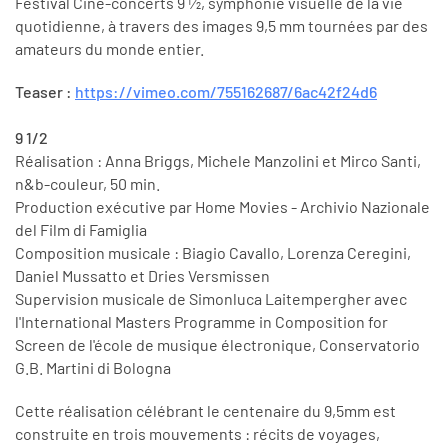
Festival Ciné-concerts 9 1⁄2, symphonie visuelle de la vie
quotidienne, à travers des images 9,5 mm tournées par des
amateurs du monde entier.
Teaser :
https://vimeo.com/755162687/
6ac42f24d6
9 1/2
Réalisation : Anna Briggs, Michele Manzolini et Mirco Santi,
n&b-couleur, 50 min.
Production exécutive par Home Movies - Archivio Nazionale
del Film di Famiglia
Composition musicale : Biagio Cavallo, Lorenza Ceregini,
Daniel Mussatto et Dries Versmissen
Supervision musicale de Simonluca Laitempergher avec
l'International Masters Programme in Composition for
Screen de l'école de musique électronique, Conservatorio
G.B. Martini di Bologna
Cette réalisation célébrant le centenaire du 9,5mm est
construite en trois mouvements : récits de voyages,