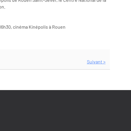
on.
à 16h30, cinéma Kinépolis à Rouen
Suivant >