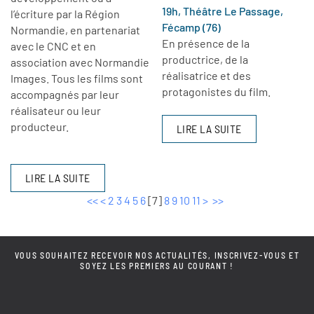
19h, Théâtre Le Passage,
l’écriture par la Région
Fécamp (76)
Normandie, en partenariat
En présence de la
avec le CNC et en
productrice, de la
association avec Normandie
réalisatrice et des
Images. Tous les films sont
protagonistes du film.
accompagnés par leur
réalisateur ou leur
producteur.
LIRE LA SUITE
LIRE LA SUITE
<<
<
2
3
4
5
6
[
7
]
8
9
10
11
>
>>
VOUS SOUHAITEZ RECEVOIR NOS ACTUALITÉS, INSCRIVEZ-VOUS ET
SOYEZ LES PREMIERS AU COURANT !