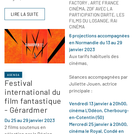
FACTORY , ARTE FRANCE
CINÉMA, ZDF AVEC LA
LIRE LA SUITE
PARTICIPATION D’ARTE, LES
FILMS DU LOSANGE, RAI
CINÉMA
6 projections accompagnées
en Normandie du 13 au 29
janvier 2023
Aux tarifs habituels des
cinémas.
AGENDA
Séances accompagnées par
Festival
Juliette Jouen, actrice
international du
principale :
film fantastique
Vendredi 13 janvier à 20h00,
- Gérardmer
cinéma L'Odéon, Cherbourg-
en-Cotentin (50)
Du 25 au 29 janvier 2023
Mercredi 25 janvier à 20h00,
2 films soutenus en
cinéma le Royal, Condé en
sélection par la Région