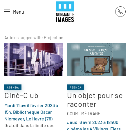
Panneau de gestion des cookies
Menu
Skip to main content
Articles tagged with: Projection
AGENDA
AGENDA
Ciné-Club
Un objet pour se
raconter
Mardi 11 avril février 2023 à
15h, Bibliothèque Oscar
COURT MÉTRAGE
Niemeyer, Le Havre (76)
Jeudi 6 avril 2023 à 18h00,
Gratuit dans la limite des
cinéma les 4 Vikings, Flers