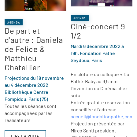
AGENDA
AGENDA
Ciné-concert 9
De part et
1/2
d'autre : Daniela
Mardi 6 décembre 2022 à
de Felice &
19h, Fondation Pathé
Matthieu
Seydoux, Paris
Chatellier
En clôture du colloque « Du
Projections du 18 novembre
Pathé-Baby au 9.5 mm,
au 4 décembre 2022
l’invention du Cinéma chez
Bibliothèque Centre
soi »
Pompidou, Paris (75)
Entrée gratuite réservation
Toutes les séances sont
conseillée à l’adresse
accompagnées par les
accueil@fondationpathe.com
réalisateurs
Projection présentée par
Mirco Santi président
LIRE LA SUITE