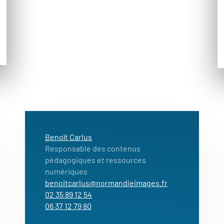
Benoît Carlus
Responsable des contenus
pédagogiques et ressources
numériques
benoitcarlus@normandieimages.fr
02 35 89 12 54
06 37 12 79 80