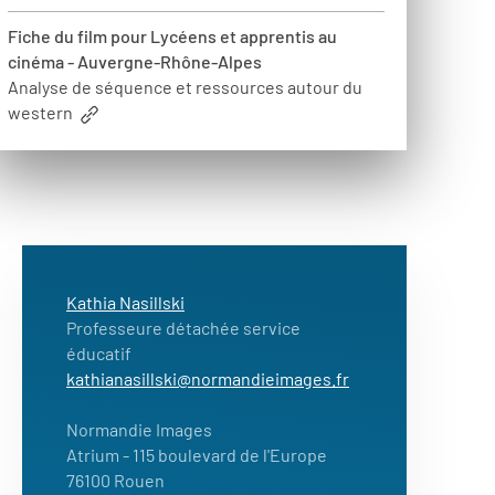
Fiche du film pour Lycéens et apprentis au
cinéma - Auvergne-Rhône-Alpes
Analyse de séquence et ressources autour du
western
Kathia Nasillski
Professeure détachée service
éducatif
kathianasillski@normandieimages.fr
Normandie Images
Atrium - 115 boulevard de l'Europe
76100 Rouen