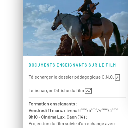
DOCUMENTS ENSEIGNANTS SUR LE FILM
Télécharger le dossier pédagogique C.N.C.
Télécharger l'affiche du film
Formation enseignants :
ème
ème
ème
ème
Vendredi 11 mars
, niveau 6
/5
/4
/3
9h10 - Cinéma Lux, Caen (14)
:
Projection du film suivie d’un échange avec