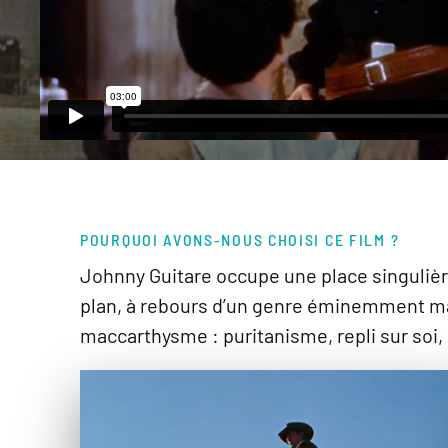
POURQUOI AVONS-NOUS CHOISI CE FILM ?
Johnny Guitare occupe une place singulièr
plan, à rebours d’un genre éminemment mas
maccarthysme : puritanisme, repli sur soi, 