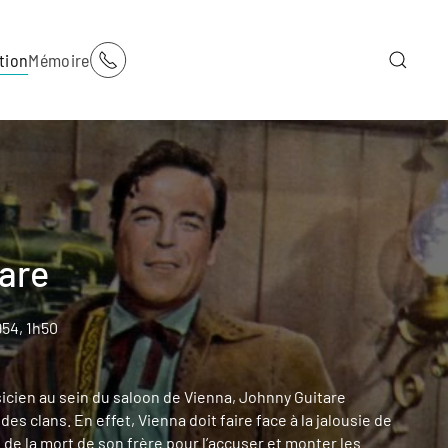
tion
Mémoire
are
954, 1h50
cien au sein du saloon de Vienna, Johnny Guitare
es clans. En effet, Vienna doit faire face à la jalousie de
e de la mort de son frère pour l’accuser et monter les