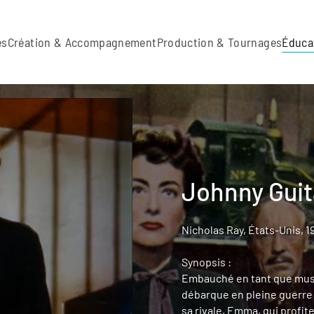
es
Création & Accompagnement
Production & Tournages
Éduca
Johnny Guit
Nicholas Ray, États-Unis, 1
Synopsis :
Embauché en tant que musi
débarque en pleine guerre d
sa rivale, Emma, qui profit