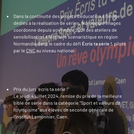
Dans la continuité des projets d’éducation à l’image
dédiés à la réalisation de séries, Normandie Images
coordonne depuis novembre 2021 des ateliers de
sensibilisation à l’écriture scénaristique en région
Normandie dans le cadre du défi
Écris ta série !
, piloté
par le
CNC
au niveau national.
Prix du jury "écris ta série !"
Le jeudi 4 juillet 2024, remise du prix de la meilleure
bible de série dans la catégorie "Sport et valeurs de
l’olympisme" aux élèves de seconde générale de
l’Institut Lemonnier, Caen.