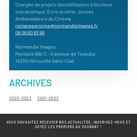
Chargée de projets Sensibilisation à l'écriture
scénaristique, Écris ta série, Jeunes
Ambassadeurs du Cinéma
romaneperonne@normandieimages.fr
06 08 60 83 99
Normandie Images
Pentacle Bât C – 5 avenue de Tsukuba
14200 Hérouville Saint-Clair
ARCHIVES
2022-2023
2021-2022
VOUS SOUHAITEZ RECEVOIR NOS ACTUALITÉS, INSCRIVEZ-VOUS ET
SOYEZ LES PREMIERS AU COURANT !