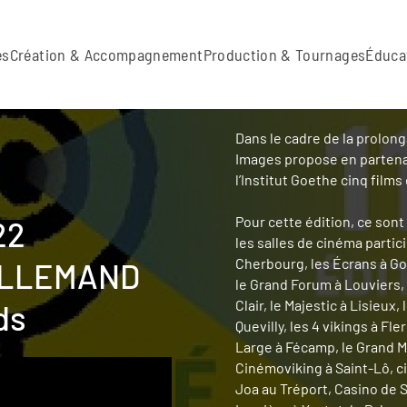
es
Création & Accompagnement
Production & Tournages
Éduca
Dans le cadre de la prolonga
Images propose en partenar
l’Institut Goethe cinq films
Pour cette édition, ce sont
22
les salles de cinéma partici
Cherbourg, les Écrans à Go
 ALLEMAND
le Grand Forum à Louviers, 
Clair, le Majestic à Lisieu
ds
Quevilly, les 4 vikings à Fl
Large à Fécamp, le Grand Me
Cinémoviking à Saint-Lô, c
Joa au Tréport, Casino de S