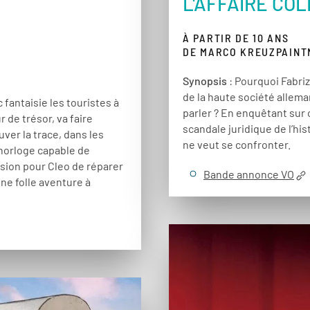
L'AFFAIRE COL
À PARTIR DE 10 ANS
DE MARCO KREUZPAINTN
Synopsis
: Pourquoi Fabriz
de la haute société allem
 fantaisie les touristes à
parler ? En enquêtant sur 
 de trésor, va faire
scandale juridique de l’hi
ver la trace, dans les
ne veut se confronter.
 horloge capable de
asion pour Cleo de réparer
Bande annonce VO
e folle aventure à