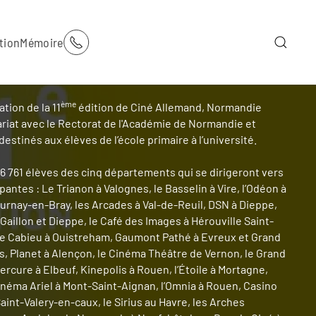
tion
Mémoire
ème
tion de la 11
édition de Ciné Allemand, Normandie
iat avec le Rectorat de l'Académie de Normandie et
 destinés aux élèves de l’école primaire à l’université.
 6 761 élèves des cinq départements qui se dirigeront vers
pantes : Le Trianon à Valognes, le Basselin à Vire, l’Odéon à
urnay-en-Bray, les Arcades à Val-de-Reuil, DSN à Dieppe,
Gaillon et Dieppe, le Café des Images à Hérouville Saint-
x, le Cabieu à Ouistreham, Gaumont Pathé à Evreux et Grand
ers, Planet à Alençon, le Cinéma Théâtre de Vernon, le Grand
rcure à Elbeuf, Kinepolis à Rouen, l’Étoile à Mortagne,
inéma Ariel à Mont-Saint-Aignan, l’Omnia à Rouen, Casino
aint-Valery-en-caux, le Sirius au Havre, les Arches