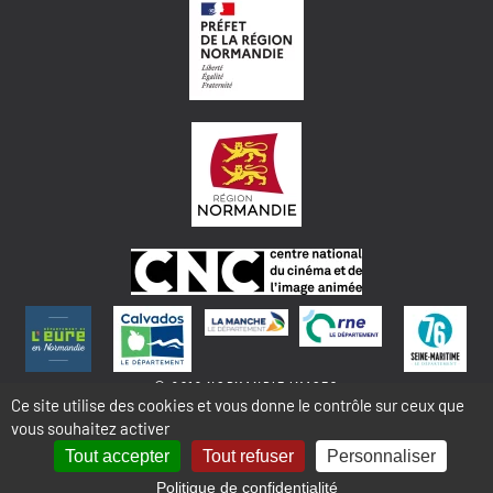
© 2018 NORMANDIE IMAGES
Ce site utilise des cookies et vous donne le contrôle sur ceux que
vous souhaitez activer
MENTIONS LÉGALES - COOKIES & STATISTIQUES
PLAN DU SITE
Tout accepter
Tout refuser
Personnaliser
Politique de confidentialité