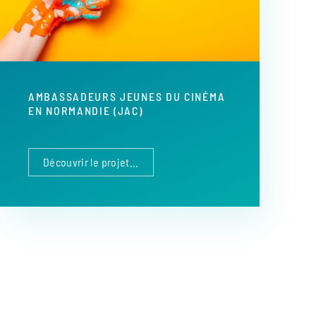
AMBASSADEURS JEUNES DU CINÉMA
EN NORMANDIE (JAC)
Découvrir le projet...