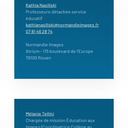
Kathia Nasillski
Professeure détachée service
éducatif
kathianasillski@normandieimages.fr
07 81 46 28 74
Normandie Images
Atrium
- 115 boulevard de l'Europe
76100 Rouen
Mélanie Tellini
Chargée de mission Éducation aux
Images (Coordinatrice Collège au