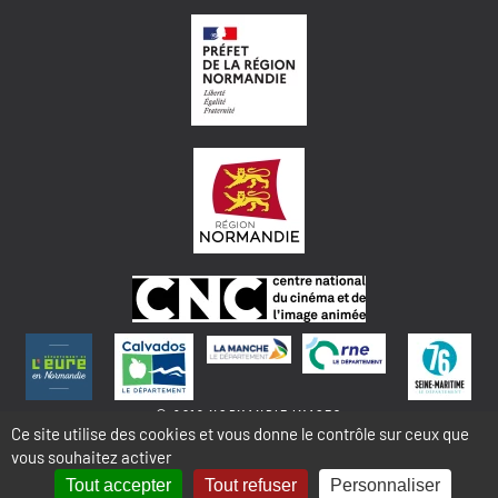
© 2018 NORMANDIE IMAGES
Ce site utilise des cookies et vous donne le contrôle sur ceux que
vous souhaitez activer
MENTIONS LÉGALES - COOKIES & STATISTIQUES
PLAN DU SITE
Tout accepter
Tout refuser
Personnaliser