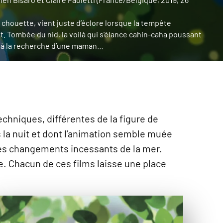
 chouette, vient juste d’éclore lorsque la tempête
ait. Tombée du nid, la voilà qui s'élance cahin-caha poussant
e à la recherche d’une maman…
hniques, différentes de la figure de
s la nuit et dont l’animation semble muée
 les changements incessants de la mer.
le. Chacun de ces films laisse une place