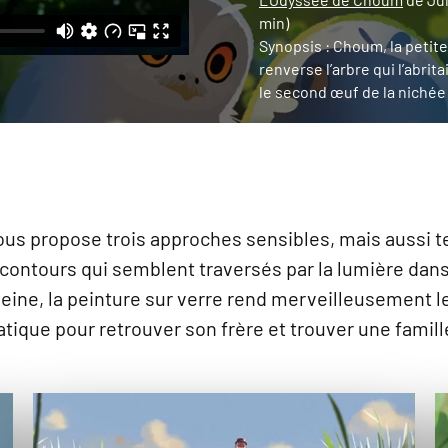
min)
Synopsis : Choum, la petite
renverse l’arbre qui l’abrit
le second œuf de la niché
s propose trois approches sensibles, mais aussi tec
s contours qui semblent traversés par la lumière dan
aleine, la peinture sur verre rend merveilleusement
atique pour retrouver son frère et trouver une famil