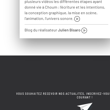
plusieurs vidéos les différentes étapes ayant
donné vie à Choum : l’écriture et les intentions,
la conception graphique, la mise en scène,
l’animation, l’univers sonore.
Blog du réalisateur
Julien Bisaro
VOUS SOUHAITEZ RECEVOIR NOS ACTUALITÉS, INSCRIVEZ-VOU
COURANT !