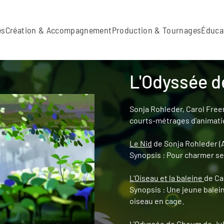
es
Création & Accompagnement
Production & Tournages
Éduca
L'Odyssée 
Sonja Rohleder, Carol Free
courts-métrages d’animatio
Le Nid
de Sonja Rohleder (A
Synopsis : Pour charmer se
L'Oiseau et la baleine
de Ca
Synopsis : Une jeune balein
oiseau en cage.
L'Odyssée de Choum
de Jul