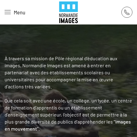
Panneau de gestion des cookies
Menu
Skip to main content
À travers sa mission de Pôle régional d’éducation aux
images, Normandie Images est amené à entrer en
partenariat avec des établissements scolaires ou
universitaires pour accompagner la mise en œuvre
d’actions très variées.
Que cela soit avec une école, un collège, un lycée, un centre
de formation d’apprentis ou un établissement
d’enseignement supérieur, l’objectif est de permettre à la
plus grande diversité de publics d’appréhender les
"images
en mouvement"
.