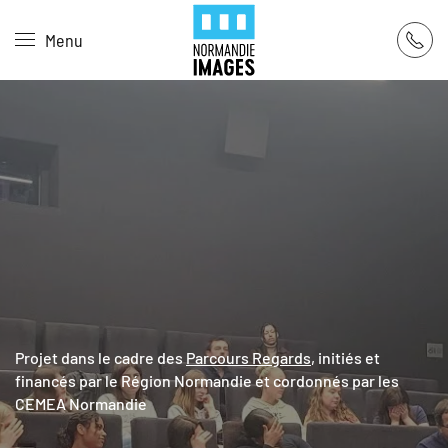
Panneau de gestion des cookies
Menu
Skip to main content
Projet dans le cadre des
Parcours Regards
, initiés et
financés par le Région Normandie et cordonnés par les
CEMEA Normandie