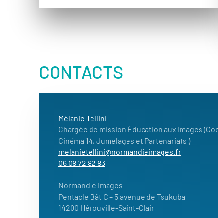
CONTACTS
Mélanie Tellini
Chargée de mission Éducation aux Images (Coo
Cinéma 14, Jumelages et Partenariats )
melanietellini@normandieimages.fr
06 08 72 82 83
Normandie Images
Pentacle Bât C – 5 avenue de Tsukuba
14200 Hérouville-Saint-Clair