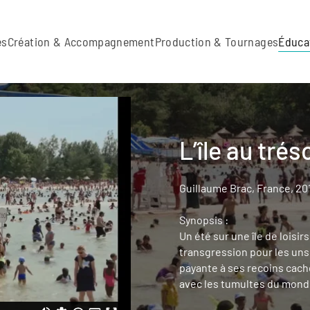
es
Création & Accompagnement
Production & Tournages
Éduca
L’île au trés
Guillaume Brac, France, 201
Synopsis :
Un été sur une île de loisi
transgression pour les uns,
payante à ses recoins cach
avec les tumultes du mond