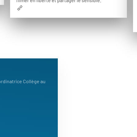
filmer en liberté et partager le sensible.
rdinatrice Collège au