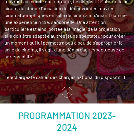
l’ouvrant au monde qui l’entoure. Le dispositif Maternelle au
cinéma lui donne l’occasion de découvrir des œuvres
cinématographiques en salle de cinéma et s’inscrit comme
une expérience riche, sensorielle. Une attention
particulière est ainsi portée à la "magie" de la projection :
elle doit être adaptée au très jeune spectateur pour créer
un moment qui lui permettra peu à peu de s'approprier la
salle de cinéma. Il s’agit d’une démarche respectueuse de
sa sensibilité.
Téléchargez le cahier des charges national du dispositif
PROGRAMMATION 2023-
2024