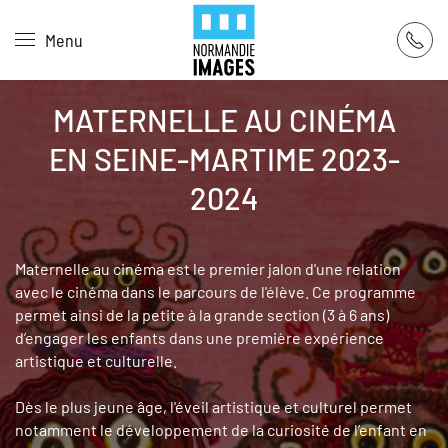
Panneau de gestion des cookies
Menu
Skip to main content
MATERNELLE AU CINÉMA
EN SEINE-MARTIME 2023-
2024
Maternelle au cinéma est le premier jalon d'une relation
avec le cinéma dans le parcours de l'élève. Ce programme
permet ainsi de la petite à la grande section (3 à 6 ans)
d’engager les enfants dans une première expérience
artistique et culturelle.
Dès le plus jeune âge, l'éveil artistique et culturel permet
notamment le développement de la curiosité de l’enfant en