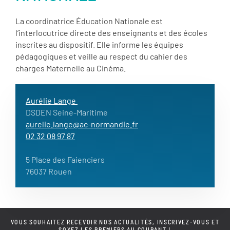
La coordinatrice Éducation Nationale est
l’interlocutrice directe des enseignants et des écoles
inscrites au dispositif. Elle informe les équipes
pédagogiques et veille au respect du cahier des
charges Maternelle au Cinéma.
Aurélie Lange
DSDEN Seine-Maritime
aurelie.lange@ac-normandie.fr
02 32 08 97 87
5 Place des Faienciers
76037 Rouen
VOUS SOUHAITEZ RECEVOIR NOS ACTUALITÉS, INSCRIVEZ-VOUS ET
SOYEZ LES PREMIERS AU COURANT !