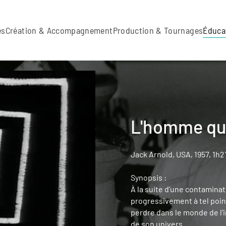
es
Création & Accompagnement
Production & Tournages
Éduca
L'homme qui
Jack Arnold, USA, 1957, 1h2
Synopsis :
À la suite d'une contamina
progressivement à tel point
perdre dans le monde de l’i
de son univers.