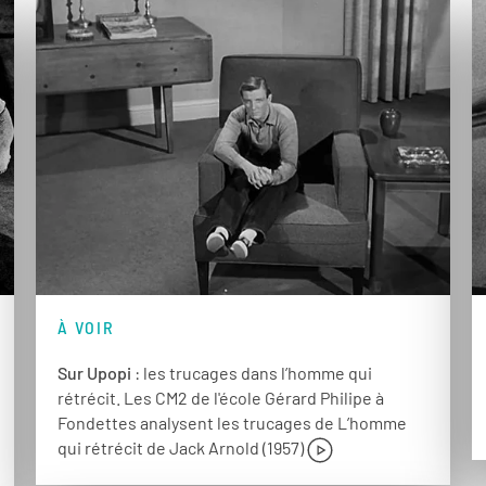
À VOIR
Sur Upopi
: les trucages dans l’homme qui
rétrécit. Les CM2 de l'école Gérard Philipe à
Fondettes analysent les trucages de L’homme
qui rétrécit de Jack Arnold (1957)