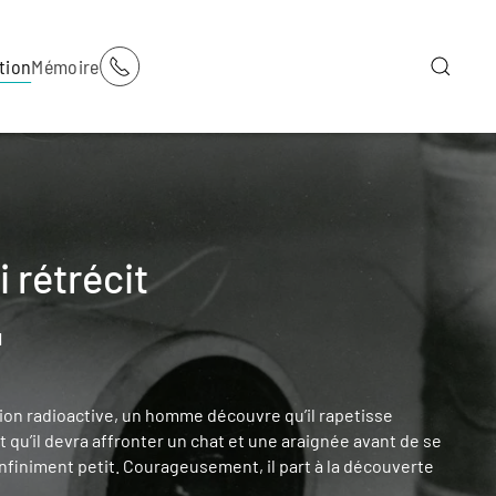
tion
Mémoire
 rétrécit
1
tion radioactive, un homme découvre qu’il rapetisse
 qu’il devra affronter un chat et une araignée avant de se
nfiniment petit. Courageusement, il part à la découverte