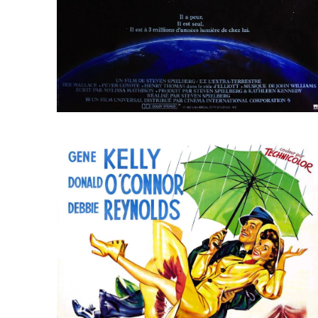
ème
ème
ème
er
ème