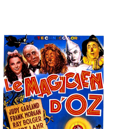
er
ème