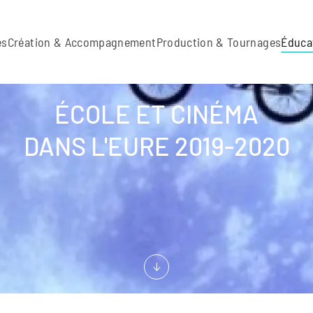
es
Création & Accompagnement
Production & Tournages
Éduca
ÉCOLE ET CINÉMA
DANS L'EURE 2019-2020