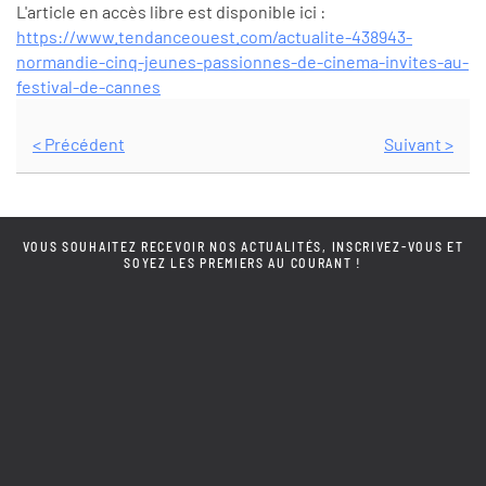
L'article en accès libre est disponible ici :
https://www.tendanceouest.com/actualite-438943-
normandie-cinq-jeunes-passionnes-de-cinema-invites-au-
festival-de-cannes
< Précédent
Suivant >
VOUS SOUHAITEZ RECEVOIR NOS ACTUALITÉS, INSCRIVEZ-VOUS ET
SOYEZ LES PREMIERS AU COURANT !